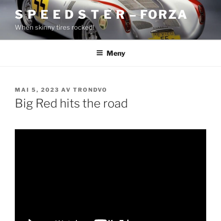
Gå
S P E E D S T E R – FORZA
til
When skinny tires rocked!
innhold
Meny
PUBLISERT
MAI 5, 2023
AV
TRONDVO
Big Red hits the road