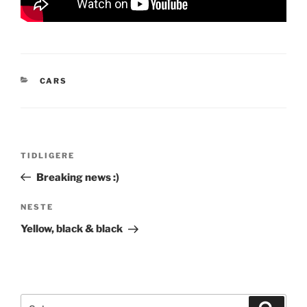
KATEGORIER
CARS
Innleggsnavigasjon
Forrige
TIDLIGERE
innlegg
Breaking news :)
Neste
NESTE
innlegg
Yellow, black & black
Søk
Søk