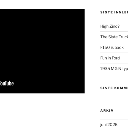
SISTE INNLE
High Zinc?
The Slate Truc
F150 is back
Fun in Ford
1935 MG N type
SISTE KOMM
ARKIV
juni 2026