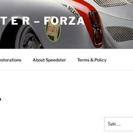
 T E R – FORZA
storations
About Speedster
Terms & Policy
9
Søk
etter: