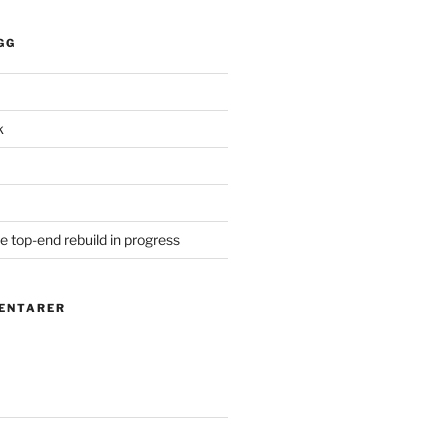
GG
k
 top-end rebuild in progress
ENTARER