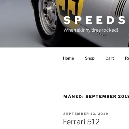
Gå
til
S P E E D S
innhold
When skinny tires rocked!
Home
Shop
Cart
Re
MÅNED:
SEPTEMBER 201
PUBLISERT
SEPTEMBER 12, 2019
Ferrari 512